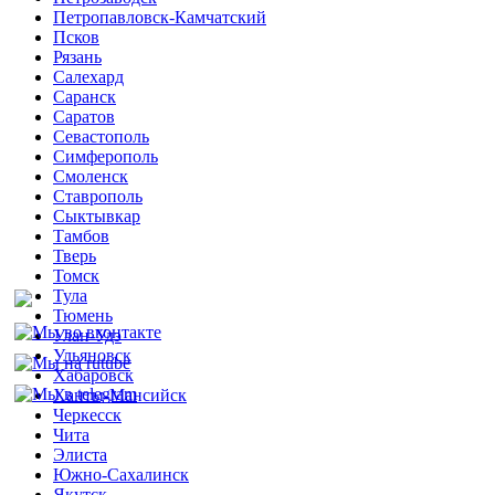
Петропавловск-Камчатский
Псков
Рязань
Салехард
Саранск
Саратов
Севастополь
Симферополь
Смоленск
Ставрополь
Сыктывкар
Тамбов
Тверь
Томск
Тула
Тюмень
Улан-Удэ
Ульяновск
Хабаровск
Ханты-Мансийск
Черкесск
Чита
Элиста
Южно-Сахалинск
Якутск