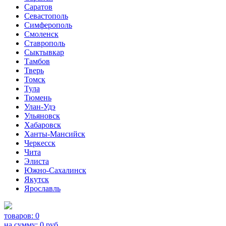
Саратов
Севастополь
Симферополь
Смоленск
Ставрополь
Сыктывкар
Тамбов
Тверь
Томск
Тула
Тюмень
Улан-Удэ
Ульяновск
Хабаровск
Ханты-Мансийск
Черкесск
Чита
Элиста
Южно-Сахалинск
Якутск
Ярославль
товаров:
0
на сумму:
0
руб.