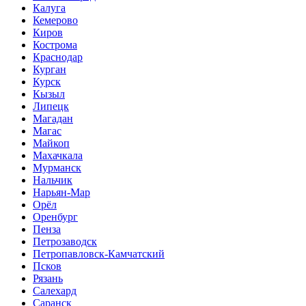
Калуга
Кемерово
Киров
Кострома
Краснодар
Курган
Курск
Кызыл
Липецк
Магадан
Магас
Майкоп
Махачкала
Мурманск
Нальчик
Нарьян-Мар
Орёл
Оренбург
Пенза
Петрозаводск
Петропавловск-Камчатский
Псков
Рязань
Салехард
Саранск