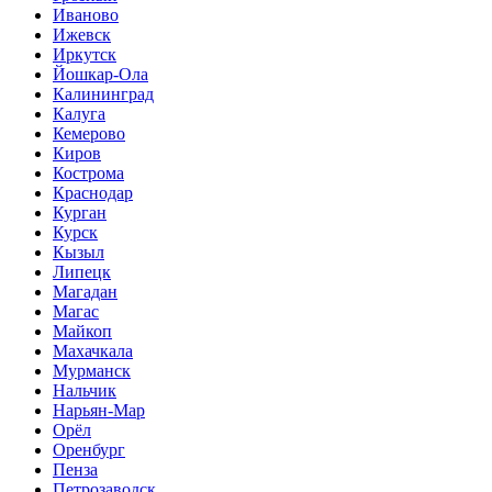
Иваново
Ижевск
Иркутск
Йошкар-Ола
Калининград
Калуга
Кемерово
Киров
Кострома
Краснодар
Курган
Курск
Кызыл
Липецк
Магадан
Магас
Майкоп
Махачкала
Мурманск
Нальчик
Нарьян-Мар
Орёл
Оренбург
Пенза
Петрозаводск