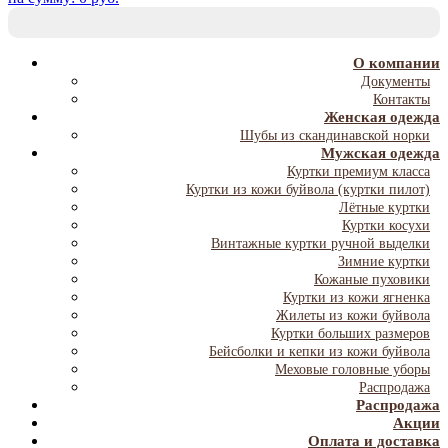
T
NA
О компании
Документы
Контакты
Женская одежда
Шубы из скандинавской норки
Мужская одежда
Куртки премиум класса
Куртки из кожи буйвола (куртки пилот)
Лётные куртки
Куртки косухи
Винтажные куртки ручной выделки
Зимние куртки
Кожаные пуховики
Куртки из кожи ягненка
Жилеты из кожи буйвола
Куртки больших размеров
Бейсболки и кепки из кожи буйвола
Меховые головные уборы
Распродажа
Распродажа
Акции
Оплата и доставка