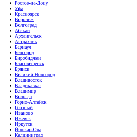
Ростов-на-Дону
Уфа
Красноярск
Воронеж
Волгоград
Абакан
Архангельск
Астрахань
Барнаул
Белгород
Биробиджан
Благовещенск
Брянск
Великий Новгород
Владивосток
Владикавказ
Владимир
Вологда
Горно-Алтайск
Грозный
Иваново
Ижевск
Иркутск
Йошкар-Ола
Калининград