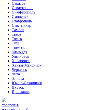
Саратов
Севастополь
Симферополь
Смоленск
Ставрополь
Сыктывкар
Тамбов
Тверь
Томск
Тула
Тюмень
Улан-Удэ
Ульяновск
Хабаровск
Ханты-Мансийск
Черкесск
Чита
Элиста
Южно-Сахалинск
Якутск
Ярославль
товаров:
0
на сумму:
0
руб.