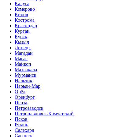
Калуга
Кемерово
Киров
Кострома
Краснодар
Курган
Курск
Кызыл
Липецк
Магадан
Магас
Майкоп
Махачкала
Мурманск
Нальчик
Нарьян-Мар
Орёл
Оренбург
Пенза
Петрозаводск
Петропавловск-Камчатский
Псков
Рязань
Салехард
Саранск