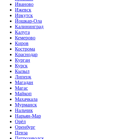
Иваново
Ижевск
Иркутск
Йошкар-Ола
Калининград
Калуга
Кемерово
Киров
Кострома
Краснодар
Курган
Курск
Кызыл
Липецк
Магадан
Магас
Майкоп
Махачкала
Мурманск
Нальчик
Нарьян-Мар
Орёл
Оренбург
Пенза
Петрозаводск