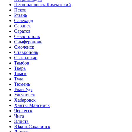
Петропавловск-Камчатский
Псков
Рязань
Салехард
Саранск
Саратов
Севастополь
Симферополь
Смоленск
Ставрополь
Сыктывкар
Тамбов
Тверь
Томск
Тула
Тюмень
Улан-Удэ
Ульяновск
Хабаровск
Ханты-Мансийск
Черкесск
Чита
Элиста
Южно-Сахалинск
Якутск