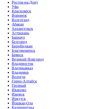
Ростов-на-Дону
Уфа
Красноярск
Воронеж
Волгоград
Абакан
Архангельск
Астрахань
Барнаул
Белгород
Биробиджан
Благовещенск
Брянск
Великий Новгород
Владивосток
Владикавказ
Владимир
Вологда
Горно-Алтайск
Грозный
Иваново
Ижевск
Иркутск
Йошкар-Ола
Калининград