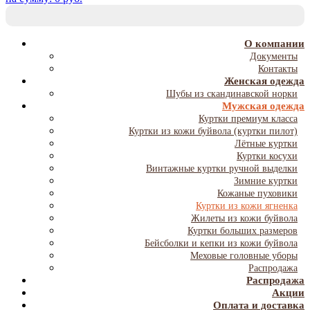
T
NA
О компании
Документы
Контакты
Женская одежда
Шубы из скандинавской норки
Мужская одежда
Куртки премиум класса
Куртки из кожи буйвола (куртки пилот)
Лётные куртки
Куртки косухи
Винтажные куртки ручной выделки
Зимние куртки
Кожаные пуховики
Куртки из кожи ягненка
Жилеты из кожи буйвола
Куртки больших размеров
Бейсболки и кепки из кожи буйвола
Меховые головные уборы
Распродажа
Распродажа
Акции
Оплата и доставка